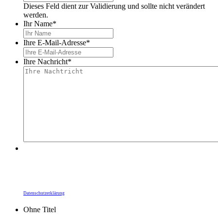
Dieses Feld dient zur Validierung und sollte nicht verändert
werden.
Ihr Name
*
Ihre E-Mail-Adresse
*
Ihre Nachricht
*
Durch Ihre Bestätigung übermitteln Sie Ihre Daten
an die Heidelberger Dienste gGmbH. Die
Informationspflichten zum Datenschutz,
insbesondere zur Rechtsgrundlage zur Kunden-
kommunikation, finden Sie unter unserer
Datenschutzerklärung
.
Ohne Titel