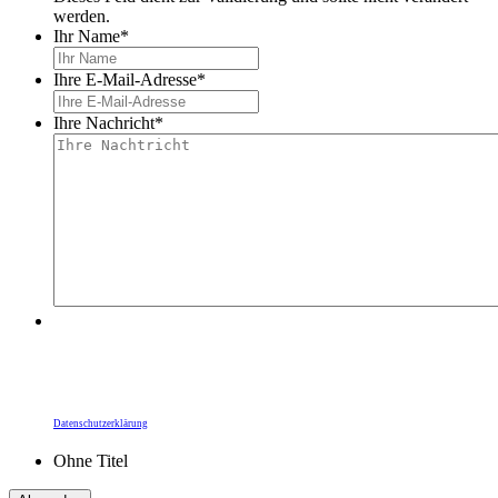
werden.
Ihr Name
*
Ihre E-Mail-Adresse
*
Ihre Nachricht
*
Durch Ihre Bestätigung übermitteln Sie Ihre Daten
an die Heidelberger Dienste gGmbH. Die
Informationspflichten zum Datenschutz,
insbesondere zur Rechtsgrundlage zur Kunden-
kommunikation, finden Sie unter unserer
Datenschutzerklärung
.
Ohne Titel