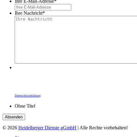
Ihre E-Mail-Adresse
*
Ihre Nachricht
*
Durch Ihre Bestätigung übermitteln Sie Ihre Daten
an die Heidelberger Dienste gGmbH. Die
Informationspflichten zum Datenschutz,
insbesondere zur Rechtsgrundlage zur Kunden-
kommunikation, finden Sie unter unserer
Datenschutzerklärung
.
Ohne Titel
© 2026
Heidelberger Dienste gGmbH
| Alle Rechte vorbehalten!