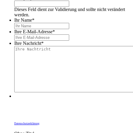
Dieses Feld dient zur Validierung und sollte nicht verändert
werden.
Ihr Name
*
Ihre E-Mail-Adresse
*
Ihre Nachricht
*
Durch Ihre Bestätigung übermitteln Sie Ihre Daten
an die Heidelberger Dienste gGmbH. Die
Informationspflichten zum Datenschutz,
insbesondere zur Rechtsgrundlage zur Kunden-
kommunikation, finden Sie unter unserer
Datenschutzerklärung
.