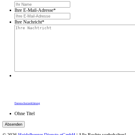
Ihre E-Mail-Adresse
*
Ihre Nachricht
*
Durch Ihre Bestätigung übermitteln Sie Ihre Daten
an die Heidelberger Dienste gGmbH. Die
Informationspflichten zum Datenschutz,
insbesondere zur Rechtsgrundlage zur Kunden-
kommunikation, finden Sie unter unserer
Datenschutzerklärung
.
Ohne Titel
© 2026
Heidelberger Dienste gGmbH
| Alle Rechte vorbehalten!