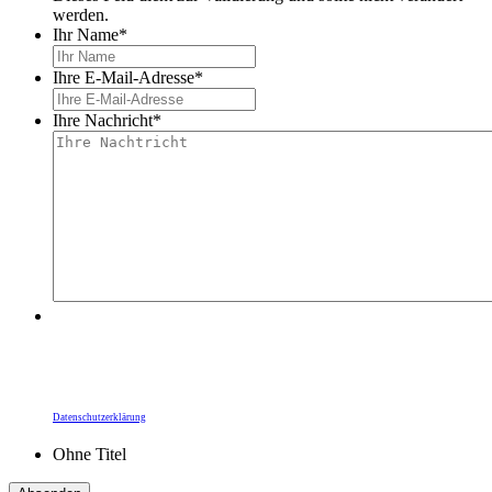
werden.
Ihr Name
*
Ihre E-Mail-Adresse
*
Ihre Nachricht
*
Durch Ihre Bestätigung übermitteln Sie Ihre Daten
an die Heidelberger Dienste gGmbH. Die
Informationspflichten zum Datenschutz,
insbesondere zur Rechtsgrundlage zur Kunden-
kommunikation, finden Sie unter unserer
Datenschutzerklärung
.
Ohne Titel