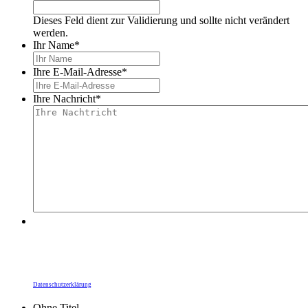
Dieses Feld dient zur Validierung und sollte nicht verändert
werden.
Ihr Name
*
Ihre E-Mail-Adresse
*
Ihre Nachricht
*
Durch Ihre Bestätigung übermitteln Sie Ihre Daten
an die Heidelberger Dienste gGmbH. Die
Informationspflichten zum Datenschutz,
insbesondere zur Rechtsgrundlage zur Kunden-
kommunikation, finden Sie unter unserer
Datenschutzerklärung
.
Ohne Titel