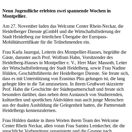
Neun Jugendliche erlebten zwei spannende Wochen in
Montpellier.
Am 27. November luden das Welcome Center Rhein-Neckar, die
Heidelberger Dienste gGmbH und die Wirtschaftsförderung der
Stadt Heidelberg zur feierlichen Übergabe der Europass-
Mobilitätszertifikate für die Teilnehmenden ein.
Frau Karla Jauregui, Leiterin des Montpellier-Hauses, begrüßte die
Gäste, darunter auch Prof. Wolfram Hahn, Vorsitzender des
Heidelberg-Hauses in Montpellier e. V., Herr Marc Massoth, Leiter
der Wirtschaftsförderung der Stadt Heidelberg, sowie Frau Nadine
Hülden, Geschäftsführerin der Heidelberger Dienste. Sie freute sich,
dass es mit Unterstützung von Erasmus Plus gelungen ist, die lang
gehegte Idee in die Tat umzusetzen. In ihrem Grußwort skizzierte
Prof. Hahn die Geschichte der Städtepartnerschaft und freute sich
besonders darüber, dass neben dem Austausch von Studierenden,
kulturellen und sportlichen Aktivitäten nun auch junge Menschen
aus der dualen Ausbildung die Gelegenheit hatten, die Partnerstadt
Heidelbergs kennenzulernen.
Frau Hülden dankte in ihren Worten ihrem Team des Welcome
Center Rhein Neckar, allen voran Frau Samira Lemkecher, die die
sprachliche Vorbereitung organisierte und die Gruppe nach