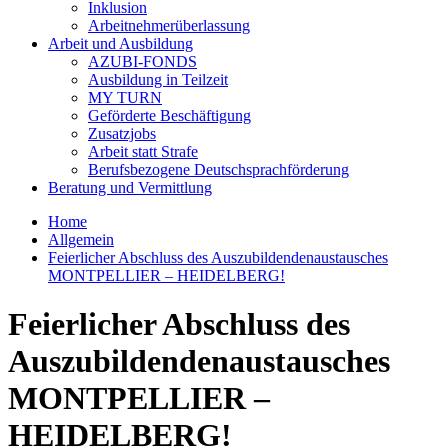
Inklusion
Arbeitnehmerüberlassung
Arbeit und Ausbildung
AZUBI-FONDS
Ausbildung in Teilzeit
MY TURN
Geförderte Beschäftigung
Zusatzjobs
Arbeit statt Strafe
Berufsbezogene Deutschsprachförderung
Beratung und Vermittlung
Home
Allgemein
Feierlicher Abschluss des Auszubildendenaustausches
MONTPELLIER – HEIDELBERG!
Feierlicher Abschluss des
Auszubildendenaustausches
MONTPELLIER –
HEIDELBERG!