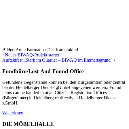
Bilder: Anne Bormann / Das Kamerakind
‹
Neues BIWAQ-Projekt startet
Auftaktfest „Stark im Quartier – BIWAQ im Emmertsgrund”
›
Fundbüro/Lost-And-Found Office
Gefundene Gegenstände können bei den Bürgerämtern oder zentral
bei der Heidelberger Dienste gGmbH abgegeben werden./ Found
items can be handed in at all Citizens Registration Offices
(Bürgerämter) in Heidelberg or directly at Heidelberger Dienste
gGmbH.
Weiterlesen
DIE MÖBELHALLE