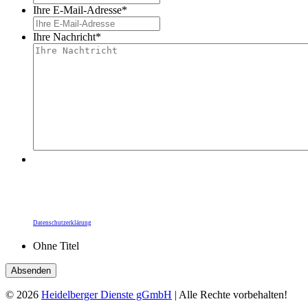
Ihre E-Mail-Adresse
*
Ihre Nachricht
*
Durch Ihre Bestätigung übermitteln Sie Ihre Daten
an die Heidelberger Dienste gGmbH. Die
Informationspflichten zum Datenschutz,
insbesondere zur Rechtsgrundlage zur Kunden-
kommunikation, finden Sie unter unserer
Datenschutzerklärung
.
Ohne Titel
© 2026
Heidelberger Dienste gGmbH
| Alle Rechte vorbehalten!