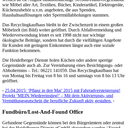
wie Möbel aller Art, Textilien, Bücher, Kinderartikel, Elektrogeräte,
Küchenzubehör u.v.m. angeboten, die aus Spenden,
Haushaltsauflösungen oder Sperrmüllabholungen stammen.
Das Recyclingkaufhaus bleibt in der Zwischenzeit in einem großen
Möbelzelt (im Bild) weiter geöffnet. Durch Abfallvermeidung und
Wiederverwendung leistet es seit 1998 nicht nur wichtige
ökologische Beiträge, sondern hat durch die vielfältigen Angebote
für Kunden mit geringem Einkommen längst auch eine soziale
Funktion bekommen.
Die Heidelberger Dienste holen Küchen oder andere sperrige
Gegenstände auch ab. Zur Vereinbarung eines Besichtigungs- oder
Abholtermins – Tel.: 06221 141059. Das Recyclingkaufhaus hat
von Montag bis Freitag von 8 bis 16 und samstags von 8 bis 13 Uhr
geöffnet.
‹
25.04.2015: ‘Pflanz in den Mai’ 2015 mit Fahrradversteigerung!
Projekt ‘MEIN.Wiedereinstieg!’ – Mit dem Aktivierungs- und
Vermittlungsgutschein die berufliche Zukunft aktiv gestalten.
›
Fundbüro/Lost-And-Found Office
Gefundene Gegenstände können bei den Bürgerämtern oder zentral
bei der Heidelberger Dienste gGmbH abgegeben werden./ Found