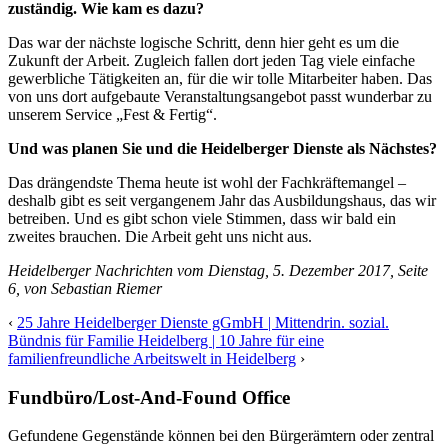
zuständig. Wie kam es dazu?
Das war der nächste logische Schritt, denn hier geht es um die
Zukunft der Arbeit. Zugleich fallen dort jeden Tag viele einfache
gewerbliche Tätigkeiten an, für die wir tolle Mitarbeiter haben. Das
von uns dort aufgebaute Veranstaltungsangebot passt wunderbar zu
unserem Service „Fest & Fertig“.
Und was planen Sie und die Heidelberger Dienste als Nächstes?
Das drängendste Thema heute ist wohl der Fachkräftemangel –
deshalb gibt es seit vergangenem Jahr das Ausbildungshaus, das wir
betreiben. Und es gibt schon viele Stimmen, dass wir bald ein
zweites brauchen. Die Arbeit geht uns nicht aus.
Heidelberger Nachrichten vom Dienstag, 5. Dezember 2017, Seite
6, von Sebastian Riemer
‹
25 Jahre Heidelberger Dienste gGmbH | Mittendrin. sozial.
Bündnis für Familie Heidelberg | 10 Jahre für eine
familienfreundliche Arbeitswelt in Heidelberg
›
Fundbüro/Lost-And-Found Office
Gefundene Gegenstände können bei den Bürgerämtern oder zentral