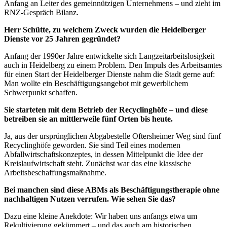
Anfang an Leiter des gemeinnützigen Unternehmens – und zieht im
RNZ-Gespräch Bilanz.
Herr Schütte, zu welchem Zweck wurden die Heidelberger
Dienste vor 25 Jahren gegründet?
Anfang der 1990er Jahre entwickelte sich Langzeitarbeitslosigkeit
auch in Heidelberg zu einem Problem. Den Impuls des Arbeitsamtes
für einen Start der Heidelberger Dienste nahm die Stadt gerne auf:
Man wollte ein Beschäftigungsangebot mit gewerblichem
Schwerpunkt schaffen.
Sie starteten mit dem Betrieb der Recyclinghöfe – und diese
betreiben sie an mittlerweile fünf Orten bis heute.
Ja, aus der ursprünglichen Abgabestelle Oftersheimer Weg sind fünf
Recyclinghöfe geworden. Sie sind Teil eines modernen
Abfallwirtschaftskonzeptes, in dessen Mittelpunkt die Idee der
Kreislaufwirtschaft steht. Zunächst war das eine klassische
Arbeitsbeschaffungsmaßnahme.
Bei manchen sind diese ABMs als Beschäftigungstherapie ohne
nachhaltigen Nutzen verrufen. Wie sehen Sie das?
Dazu eine kleine Anekdote: Wir haben uns anfangs etwa um
Rekultivierung gekümmert – und das auch am historischen