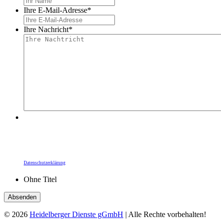
Ihre E-Mail-Adresse
*
Ihre Nachricht
*
Durch Ihre Bestätigung übermitteln Sie Ihre Daten
an die Heidelberger Dienste gGmbH. Die
Informationspflichten zum Datenschutz,
insbesondere zur Rechtsgrundlage zur Kunden-
kommunikation, finden Sie unter unserer
Datenschutzerklärung
.
Ohne Titel
© 2026
Heidelberger Dienste gGmbH
| Alle Rechte vorbehalten!